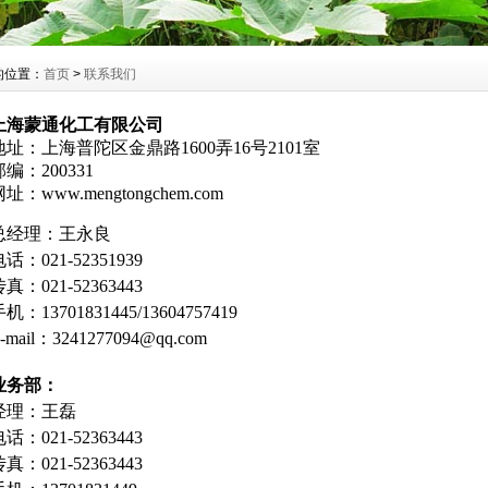
的位置：
首页
>
联系我们
上海蒙通化工有限公司
地址：上海普陀区金鼎路1600弄16号2101室
邮编：200331
址：www.mengtongchem.com
总经理：
王
永良
话：021-52351939
真：021-52363443
机：13701831445/13604757419
-mail：
3241277094@qq.com
业务部：
经理：
王磊
电话：
021-52363443
真：021-52363443